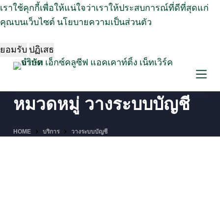
เราใช้คุกกี้เพื่อให้แน่ใจว่าเราให้ประสบการณ์ที่ดีที่สุดแก่
S
คุณบนเว็บไซต์
นโยบายความเป็นส่วนตัว
k
i
ยอมรับ
ปฏิเสธ
p
t
o
c
หมวดหมู่
วางระบบบัญชี
o
n
HOME
บริการ
วางระบบบัญชี
t
e
n
t
19/11/2025