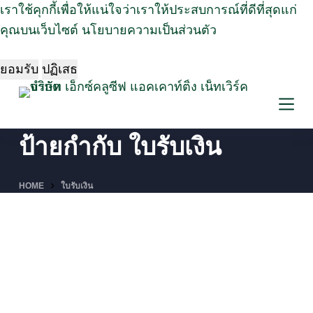
เราใช้คุกกี้เพื่อให้แน่ใจว่าเราให้ประสบการณ์ที่ดีที่สุดแก่
S
คุณบนเว็บไซต์
นโยบายความเป็นส่วนตัว
k
i
ยอมรับ
ปฏิเสธ
p
t
o
c
ป้ายกำกับ
ใบรับเงิน
o
n
HOME
ใบรับเงิน
t
e
n
t